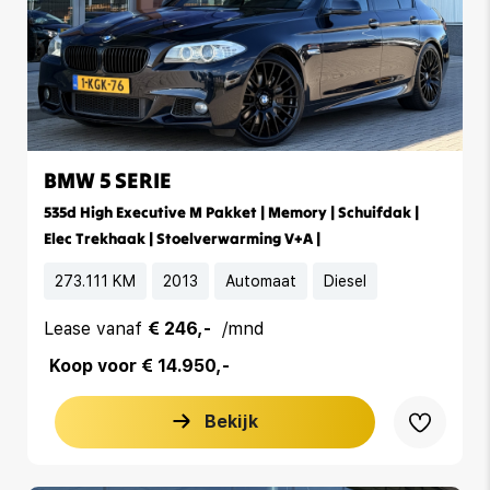
BMW 5 SERIE
535d High Executive M Pakket | Memory | Schuifdak |
Elec Trekhaak | Stoelverwarming V+A |
273.111 KM
2013
Automaat
Diesel
Lease vanaf
€ 246,-
/mnd
Koop voor € 14.950,-
Bekijk