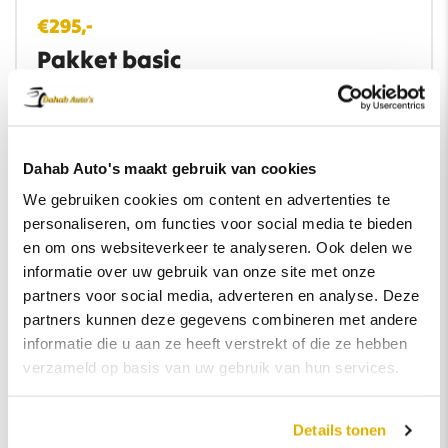
€295,-
Pakket basic
Minimaal 12 maanden APK.
Service check voor aflevering.
Professionele reiniging van in- en exterieur.
Dahab Auto's maakt gebruik van cookies
Minimaal halfvolle tank.
We gebruiken cookies om content en advertenties te
personaliseren, om functies voor social media te bieden
Tenaamstelling en vrijwaring.
en om ons websiteverkeer te analyseren. Ook delen we
informatie over uw gebruik van onze site met onze
partners voor social media, adverteren en analyse. Deze
partners kunnen deze gegevens combineren met andere
informatie die u aan ze heeft verstrekt of die ze hebben
€695,-
verzameld op basis van uw gebruik van hun services.
Pakket PRO
Details tonen
Minimaal 12 maanden APK.