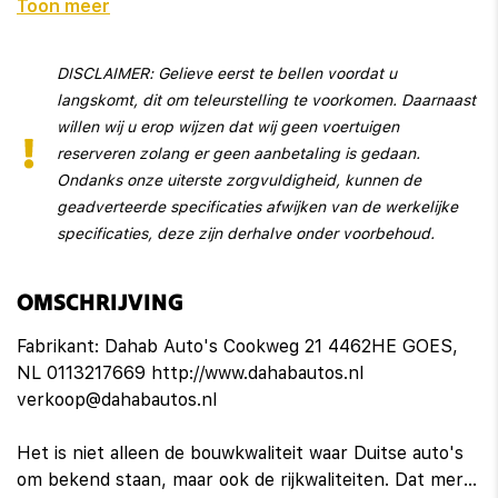
Toon meer
Interieur
Aluminium interieur afwerking
DISCLAIMER: Gelieve eerst te bellen voordat u
langskomt, dit om teleurstelling te voorkomen. Daarnaast
Armsteun achter
willen wij u erop wijzen dat wij geen voertuigen
Armsteun voor
reserveren zolang er geen aanbetaling is gedaan.
Ondanks onze uiterste zorgvuldigheid, kunnen de
Bestuurdersstoel in hoogte verstelbaar
geadverteerde specificaties afwijken van de werkelijke
specificaties, deze zijn derhalve onder voorbehoud.
Binnenspiegel automatisch dimmend
Boordcomputer
OMSCHRIJVING
Cruise control
Fabrikant: Dahab Auto's Cookweg 21 4462HE GOES,
NL 0113217669 http://www.dahabautos.nl
Cruise control adaptief met stop&go
verkoop@dahabautos.nl
Elektrische ramen achter
Het is niet alleen de bouwkwaliteit waar Duitse auto's
Elektrische ramen voor
om bekend staan, maar ook de rijkwaliteiten. Dat merk