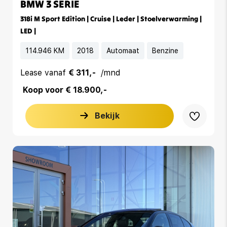
BMW 3 SERIE
318i M Sport Edition | Cruise | Leder | Stoelverwarming |
LED |
114.946 KM
2018
Automaat
Benzine
Lease vanaf
€ 311,-
/mnd
Koop voor € 18.900,-
Bekijk