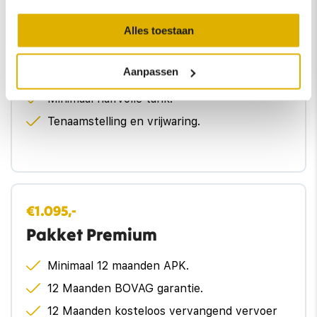
6 Maanden garantie op motor en
Alles toestaan
versnellingsbak.
Onderhoud volgens interval.
Aanpassen
Professionele reiniging van in- en exterieur.
Minimaal halfvolle tank.
Tenaamstelling en vrijwaring.
€1.095,-
Pakket Premium
Minimaal 12 maanden APK.
12 Maanden BOVAG garantie.
12 Maanden kosteloos vervangend vervoer