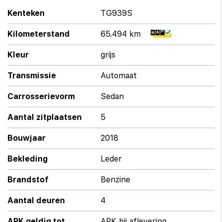
Kenteken
TG939S
Kilometerstand
65.494 km
Kleur
grijs
Transmissie
Automaat
Carrosserievorm
Sedan
Aantal zitplaatsen
5
Bouwjaar
2018
Bekleding
Leder
Brandstof
Benzine
Aantal deuren
4
APK geldig tot
APK bij aflevering