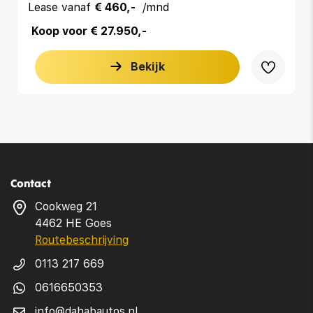
Lease vanaf
€ 460,-
/mnd
Koop voor € 27.950,-
Bekijk
Contact
Cookweg 21
4462 HE Goes
Routebeschrijving
0113 217 669
0616650353
info@dahabautos.nl