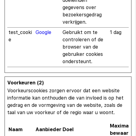
doeleinden
gegevens over
bezoekersgedrag
verkrijgen.
test_cooki
Google
Gebruikt om te
1 dag
e
controleren of de
browser van de
gebruiker cookies
ondersteunt.
Voorkeuren (2)
Voorkeurscookies zorgen ervoor dat een website
informatie kan onthouden die van invloed is op het
gedrag en de vormgeving van de website, zoals de
taal van uw voorkeur of de regio waar u woont.
Maximale
Naam
Aanbieder
Doel
bewaarter