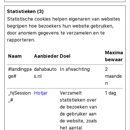
Statistieken (3)
Statistische cookies helpen eigenaren van websites
begrijpen hoe bezoekers hun website gebruiken,
door anoniem gegevens te verzamelen en te
rapporteren.
Maximale
Naam
Aanbieder
Doel
bewaarter
#landingpa
dahabauto
In afwachting
2
ge#
s.nl
maande
n
_hjSession
Hotjar
Verzamelt
1 dag
_#
statistieken over
de bezoeken van
de gebruiker aan
de website, zoals
het aantal