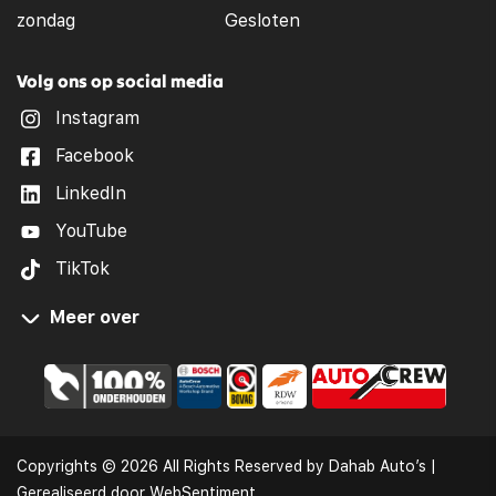
zondag
Gesloten
Volg ons op social media
Instagram
Facebook
LinkedIn
YouTube
TikTok
Meer over
Occasions Zeeland
Occasions Goes
Occasions Middelburg
Autobedrijf Goes
Copyrights © 2026 All Rights Reserved by Dahab Auto’s |
Auto kopen in Zeeland
Gerealiseerd door
WebSentiment