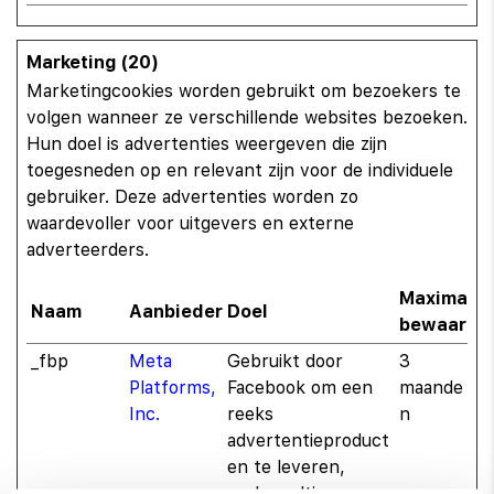
Marketing (20)
Marketingcookies worden gebruikt om bezoekers te
volgen wanneer ze verschillende websites bezoeken.
Hun doel is advertenties weergeven die zijn
toegesneden op en relevant zijn voor de individuele
gebruiker. Deze advertenties worden zo
waardevoller voor uitgevers en externe
adverteerders.
Maximale
Naam
Aanbieder
Doel
bewaarter
_fbp
Meta
Gebruikt door
3
Platforms,
Facebook om een
maande
Inc.
reeks
n
advertentieproduct
en te leveren,
zoals realtime