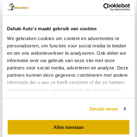
bieden van externe
adverteerders.
_ga [x5]
Google
Gebruikt om
2 jaar
Dahab Auto's maakt gebruik van cookies
gegevens naar
We gebruiken cookies om content en advertenties te
Google Analytics te
personaliseren, om functies voor social media te bieden
verzenden over
en om ons websiteverkeer te analyseren. Ook delen we
het apparaat en
informatie over uw gebruik van onze site met onze
het gedrag van de
partners voor social media, adverteren en analyse. Deze
bezoeker. Traceert
partners kunnen deze gegevens combineren met andere
de bezoeker op
informatie die u aan ze heeft verstrekt of die ze hebben
verschillende
verzameld op basis van uw gebruik van hun services.
apparaten en
marketingkanalen.
_ga_# [x4]
Google
Gebruikt om
2 jaar
Details tonen
gegevens naar
Google Analytics te
Alles toestaan
verzenden over