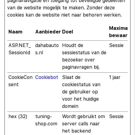
paginanavigatie en toegang tot beveiligde gedeelten
van de website mogelijk te maken. Zonder deze
cookies kan de website niet naar behoren werken.
Maximale
Naam
Aanbieder
Doel
bewaarter
ASP.NET_
dahabauto
Houdt de
Sessie
SessionId
s.nl
sessiestatus van de
bezoeker over
paginavragen bij.
CookieCon
Cookiebot
Slaat de
1 jaar
sent
cookiestatus van
de gebruiker op
voor het huidige
domein
hex (32)
tuning-
Wordt gebruikt om
Sessie
shop.com
server calls naar
het backend