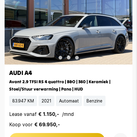
AUDI A4
Avant 2.9 TFSI RS 4 quattro | B&O | 360 | Keramiek |
Stoel/Stuur verwarming | Pano | HUD
83.947 KM
2021
Automaat
Benzine
Lease vanaf
€ 1.150,-
/mnd
Koop voor
€ 69.950,-