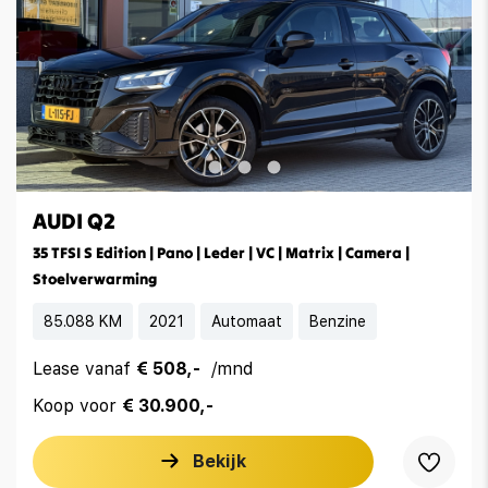
AUDI Q2
35 TFSI S Edition | Pano | Leder | VC | Matrix | Camera |
Stoelverwarming
85.088 KM
2021
Automaat
Benzine
Lease vanaf
€ 508,-
/mnd
Koop voor
€ 30.900,-
Bekijk