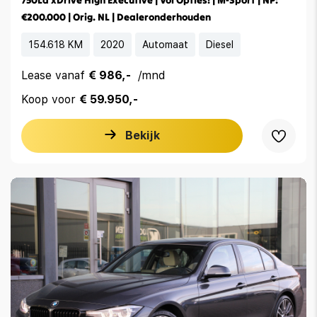
€200.000 | Orig. NL | Dealeronderhouden
154.618 KM
2020
Automaat
Diesel
Lease vanaf
€ 986,-
/mnd
Koop voor
€ 59.950,-
Bekijk