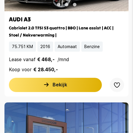
AUDI A3
Cabriolet 2.0 TFSI S3 quattro | B&O | Lane assist | ACC |
Stoel / Nekverwarming |
75.751 KM
2016
Automaat
Benzine
Lease vanaf
€ 468,-
/mnd
Koop voor
€ 28.450,-
Bekijk