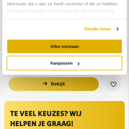
informatie die u aan ze heeft verstrekt of die ze hebben
verzameld op basis van uw gebruik van hun services.
AUDI Q3
2.0 TFSI quattro | Pano | Navi | Led | Stoelverwarming |
Details tonen
Bluetooth | Parkeersensoren V+A |
Alles toestaan
90.189 KM
2012
Handgeschakeld
Benzine
Lease vanaf
€ 243,-
/mnd
Aanpassen
Koop voor
€ 14.750,-
€ 15.450,-
Bekijk
TE VEEL KEUZES? WIJ
HELPEN JE GRAAG!