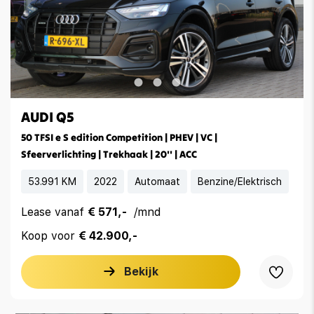
AUDI Q5
50 TFSI e S edition Competition | PHEV | VC |
Sfeerverlichting | Trekhaak | 20'' | ACC
53.991 KM
2022
Automaat
Benzine/Elektrisch
Lease vanaf
€ 571,-
/mnd
Koop voor
€ 42.900,-
Bekijk