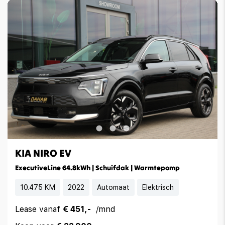
KIA NIRO EV
ExecutiveLine 64.8kWh | Schuifdak | Warmtepomp
10.475 KM
2022
Automaat
Elektrisch
Lease vanaf
€ 451,-
/mnd