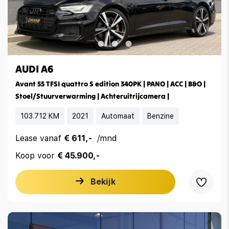
AUDI A6
Avant 55 TFSI quattro S edition 340PK | PANO | ACC | B&O |
Stoel/Stuurverwarming | Achteruitrijcamera |
103.712 KM
2021
Automaat
Benzine
Lease vanaf
€ 611,-
/mnd
Koop voor
€ 45.900,-
Bekijk