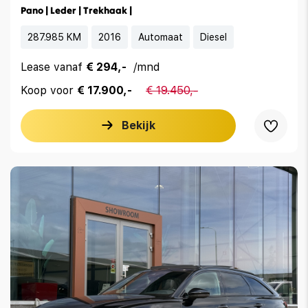
Pano | Leder | Trekhaak |
287.985 KM
2016
Automaat
Diesel
Lease vanaf
€ 294,-
/mnd
Koop voor
€ 17.900,-
€ 19.450,-
Bekijk