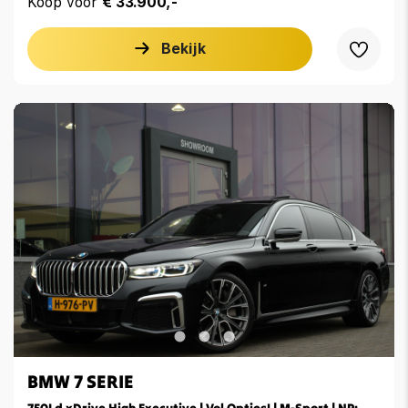
Koop voor
€ 33.900,-
Bekijk
BMW 7 SERIE
750Ld xDrive High Executive | Vol Opties! | M-Sport | NP: