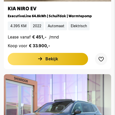
KIA NIRO EV
ExecutiveLine 64.8kWh | Schuifdak | Warmtepomp
4.395 KM
2022
Automaat
Elektrisch
Lease vanaf
€ 451,-
/mnd
Koop voor
€ 33.900,-
Bekijk