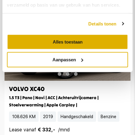
verzameld op basis van uw gebruik van hun services.
Details tonen
Alles toestaan
Aanpassen
VOLVO XC40
1.5 T3 | Pano | Navi | ACC | Achteruitrijcamera |
Stoelverwarming | Apple Carplay |
108.626 KM
2019
Handgeschakeld
Benzine
Lease vanaf
€ 332,-
/mnd