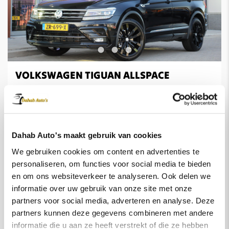
VOLKSWAGEN TIGUAN ALLSPACE
1.5 TSI Highline R-Line 7p. Pano | ACC | EL.Trekhaak
135.136 KM
2019
Automaat
Benzine
Lease vanaf
€ 557,-
/mnd
Dahab Auto's maakt gebruik van cookies
Koop voor
€ 33.900,-
We gebruiken cookies om content en advertenties te
personaliseren, om functies voor social media te bieden
Bekijk
en om ons websiteverkeer te analyseren. Ook delen we
informatie over uw gebruik van onze site met onze
partners voor social media, adverteren en analyse. Deze
partners kunnen deze gegevens combineren met andere
informatie die u aan ze heeft verstrekt of die ze hebben