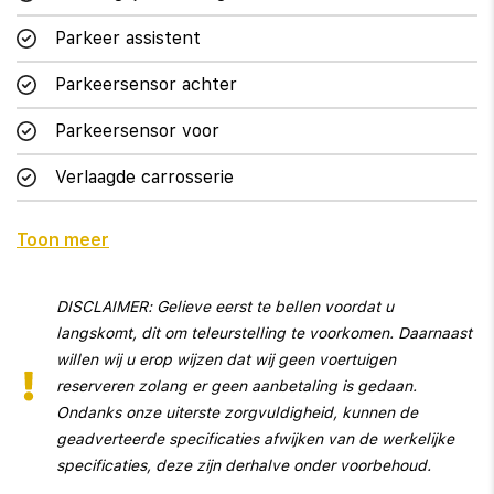
Parkeer assistent
Parkeersensor achter
Parkeersensor voor
Verlaagde carrosserie
Toon meer
Interieur
Cruise control
DISCLAIMER: Gelieve eerst te bellen voordat u
langskomt, dit om teleurstelling te voorkomen. Daarnaast
Voorstoelen verwarmd
willen wij u erop wijzen dat wij geen voertuigen
Aluminium interieur afwerking
reserveren zolang er geen aanbetaling is gedaan.
Ondanks onze uiterste zorgvuldigheid, kunnen de
Armsteun achter
geadverteerde specificaties afwijken van de werkelijke
specificaties, deze zijn derhalve onder voorbehoud.
Armsteun voor