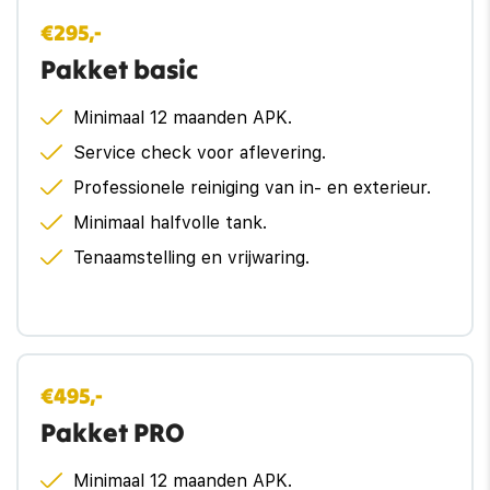
systeem waarschuwt en corrigeert. Forward collision
€295,-
bots waarschuwing systeem
warning helpt u om kop-staart aanrijdingen te
Pakket basic
voorkomen. Dankzij veiligheidsvoorzieningen als
Elektronisch Stabiliteits Programma
autonoom remsysteem en
Minimaal 12 maanden APK.
bandenspanningcontrolesysteem, bent u steeds veilig
onderweg.
Service check voor aflevering.
Professionele reiniging van in- en exterieur.
Dat de kilometerstand van deze auto klopt, blijkt uit
Minimaal halfvolle tank.
het tellerrapport van Nationale Autopas.
Belangstelling? Bel ons en we leggen de sleutels klaar
Tenaamstelling en vrijwaring.
voor een proefrondje.
€495,-
Pakket PRO
Minimaal 12 maanden APK.