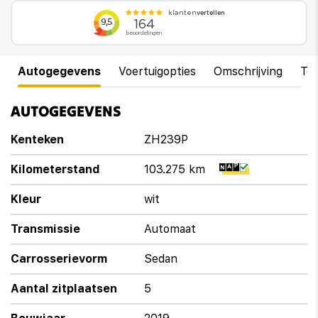
Autogegevens
Voertuigopties
Omschrijving
Te
AUTOGEGEVENS
Kenteken
ZH239P
Kilometerstand
103.275 km
Kleur
wit
Transmissie
Automaat
Carrosserievorm
Sedan
Aantal zitplaatsen
5