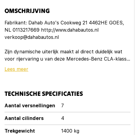
Bestuurdersstoel in hoogte verstelbaar
OMSCHRIJVING
Binnenspiegel automatisch dimmend
Fabrikant: Dahab Auto's Cookweg 21 4462HE GOES,
NL 0113217669 http://www.dahabautos.nl
Keyless start
verkoop@dahabautos.nl
Lendesteunen (verstelbaar)
Zijn dynamische uiterlijk maakt al direct duidelijk wat
Passagiersstoel in hoogte verstelbaar
voor rijervaring u van deze Mercedes-Benz CLA-klasse
mag verwachten: pure sportiviteit. Bent u bestand
Lees meer
Regensensor
tegen een beetje bekijks? Dan zal de AMG-styling u
zeker aanspreken. In deze auto vindt u een
Sportstoelen
benzinemotor en een automatische transmissie. Er is
TECHNISCHE SPECIFICATIES
stoelverwarming aanwezig in deze auto. Licht, lucht,
Sportstuur
ruimte en gemak wordt verzorgd door het elektrisch
Aantal versnellingen
7
bedienbare glazen panoramadak. Ook 18 inch
Overige
lichtmetalen velgen, high-performance LED-
Aantal cilinders
4
koplampen, AMG-styling, warmtewerend glas, LED-
Autonomous Emergency Braking
Trekgewicht
1400 kg
achterlichten en verstelbare lendensteunen horen tot