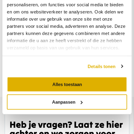
bij garantie- werkzaamheden.
personaliseren, om functies voor social media te bieden
Onderhoud volgens interval.
en om ons websiteverkeer te analyseren. Ook delen we
informatie over uw gebruik van onze site met onze
Professionele reiniging van in- en exterieur.
partners voor social media, adverteren en analyse. Deze
Volle tank.
partners kunnen deze gegevens combineren met andere
Pechhulp voor 1 jaar.
informatie die u aan ze heeft verstrekt of die ze hebben
verzameld op basis van uw gebruik van hun services.
Tenaamstelling en vrijwaring.
Details tonen
Alles toestaan
Aanpassen
Heb je vragen? Laat ze hier
achter en we zorgen voor