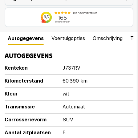
Autogegevens
Voertuigopties
Omschrijving
Te
AUTOGEGEVENS
Kenteken
J737RV
Kilometerstand
60.390 km
Kleur
wit
Transmissie
Automaat
Carrosserievorm
SUV
Aantal zitplaatsen
5