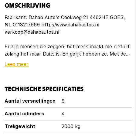
Armsteun achter
OMSCHRIJVING
Bestuurdersstoel in hoogte verstelbaar
Fabrikant: Dahab Auto's Cookweg 21 4462HE GOES,
NL 0113217669 http://www.dahabautos.nl
Binnenspiegel automatisch dimmend
verkoop@dahabautos.nl
Elektrisch verstelbare bestuurdersstoel
Er zijn mensen die zeggen: het merk maakt me niet uit
Elektrisch verstelbare passagiersstoel
zolang het maar Duits is. En gelijk hebben ze. Met de
AMG-styling mag deze auto zeker gezien worden. De
Lees meer
Houtafwerking interieur
krachtige benzinemotor staat garant voor uitstekende
prestaties. Op koude en donkere dagen zijn de
Isofix
verwarmbare voorstoelen een uitkomst. Met een druk
TECHNISCHE SPECIFICATIES
op de knop gaat de elektrische achterklep open.
Keyless start
Verblinding van tegenliggers is er niet meer bij, dankzij
Aantal versnellingen
9
Lederen stuurwiel
de koplampen met matrix LED-verlichting. En toch de
kwaliteit van daglicht in het donker! Ook 20 inch
Aantal cilinders
4
Passagiersstoel in hoogte verstelbaar
lichtmetalen velgen, AMG-styling, aluminium dakrailing,
Trekgewicht
2000 kg
elektrisch inklapbare buitenspiegels, donker getint glas
Regensensor
achter en in delen neerklapbare achterbank horen tot