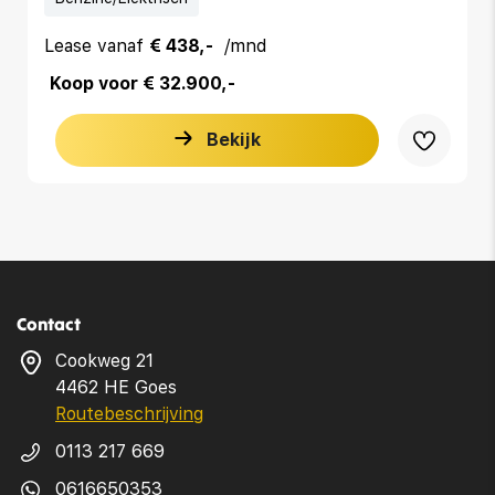
Lease vanaf
€ 438,-
/mnd
Koop voor € 32.900,-
Bekijk
Contact
Cookweg 21
4462 HE Goes
Routebeschrijving
0113 217 669
0616650353