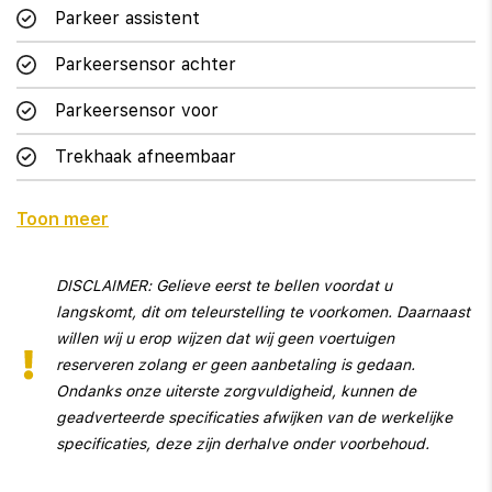
Parkeer assistent
Parkeersensor achter
Parkeersensor voor
Trekhaak afneembaar
Toon meer
Interieur
Airco (automatisch)
DISCLAIMER: Gelieve eerst te bellen voordat u
langskomt, dit om teleurstelling te voorkomen. Daarnaast
Cruise control
willen wij u erop wijzen dat wij geen voertuigen
Voorstoelen verwarmd
reserveren zolang er geen aanbetaling is gedaan.
Ondanks onze uiterste zorgvuldigheid, kunnen de
Achterbank in delen neerklapbaar
geadverteerde specificaties afwijken van de werkelijke
specificaties, deze zijn derhalve onder voorbehoud.
Aluminium interieur afwerking