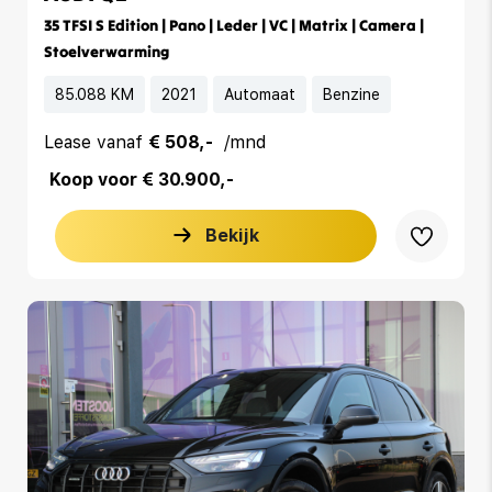
35 TFSI S Edition | Pano | Leder | VC | Matrix | Camera |
Stoelverwarming
85.088 KM
2021
Automaat
Benzine
Lease vanaf
€ 508,-
/mnd
Koop voor € 30.900,-
Bekijk