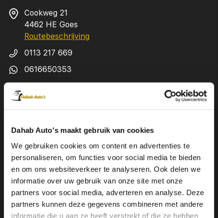
Cookweg 21
4462 HE Goes
Routebeschrijving
0113 217 669
0616650353
info@dahabautos.nl
KVK 85023256
Openingstijden showroom
Dahab Auto's maakt gebruik van cookies
maandag
09:00-18:00
We gebruiken cookies om content en advertenties te
personaliseren, om functies voor social media te bieden
dinsdag
09:00-18:00
en om ons websiteverkeer te analyseren. Ook delen we
woensdag
09:00-18:00
informatie over uw gebruik van onze site met onze
partners voor social media, adverteren en analyse. Deze
donderdag
09:00-18:00
partners kunnen deze gegevens combineren met andere
vrijdag
09:00-18:00
informatie die u aan ze heeft verstrekt of die ze hebben