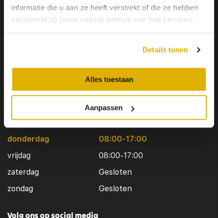
informatie die u aan ze heeft verstrekt of die ze hebben
vrijdag
09:00-18:00
verzameld op basis van uw gebruik van hun services.
zaterdag
09:00-17:00
zondag
Gesloten
Details tonen
Openingstijden werkplaats
Alles toestaan
maandag
08:00-17:00
dinsdag
08:00-17:00
Aanpassen
woensdag
08:00-17:00
donderdag
08:00-17:00
vrijdag
08:00-17:00
zaterdag
Gesloten
zondag
Gesloten
Volg ons op social media