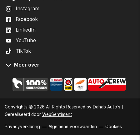
Instagram
Facebook
LinkedIn
YouTube
TikTok
Meer over
Occasions Zeeland
Occasions Goes
Occasions Middelburg
Autobedrijf Goes
Copyrights © 2026 All Rights Reserved by Dahab Auto’s |
Auto kopen in Zeeland
Gerealiseerd door
WebSentiment
Kia Goes Occasions
Privacyverklaring
Algemene voorwaarden
Cookies
Autobedrijf Zeeland
Autohandelaar Goes