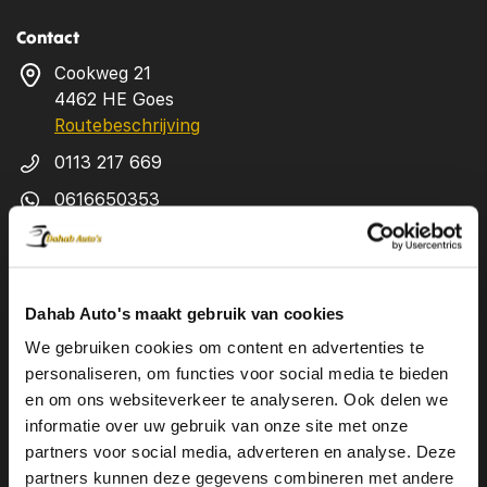
Contact
Cookweg 21
4462 HE Goes
Routebeschrijving
0113 217 669
0616650353
info@dahabautos.nl
KVK 85023256
Dahab Auto's maakt gebruik van cookies
Openingstijden showroom
We gebruiken cookies om content en advertenties te
maandag
09:00-18:00
personaliseren, om functies voor social media te bieden
en om ons websiteverkeer te analyseren. Ook delen we
dinsdag
09:00-18:00
informatie over uw gebruik van onze site met onze
woensdag
09:00-18:00
partners voor social media, adverteren en analyse. Deze
partners kunnen deze gegevens combineren met andere
donderdag
09:00-18:00