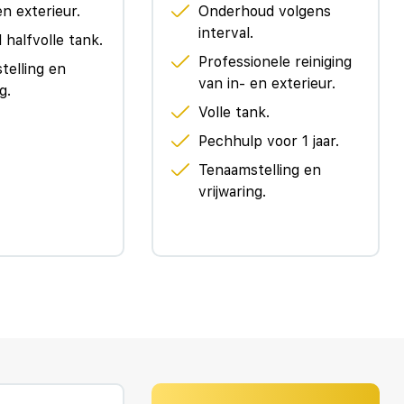
en exterieur.
Onderhoud volgens
leen. U wordt onderweg bijgestaan door technologische
interval.
 halfvolle tank.
en. Als het nodig is, grijpen ze zelfs in, door te
Professionele reiniging
telling en
 deze auto voor u de verkeersborden langs de weg kan
van in- en exterieur.
g.
mentarium geprojecteerd, zodat u ze niet kunt missen.
Volle tank.
e wilt aflezen. De head-up display projecteert de
ven kijken. De forward collision warning reduceert het
Pechhulp voor 1 jaar.
nt. Met de vermoeidheidsassistent bent u ook op lange
Tenaamstelling en
ing zodra het tijd is voor een pauze. Rijden-stilstaan,
vrijwaring.
dan filerijden. Daar heeft deze Volkswagen Golf een
ng permanent het tempo aanpast op de voorligger. Zelfs
t op en waarschuwt of corrigeert als u onoplettend
ntie. Laat deze sportwagen u zelf overtuigen. Maak een