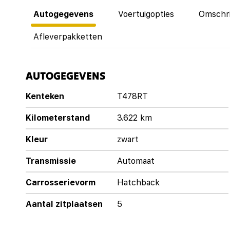
Autogegevens
Voertuigopties
Omschri
Afleverpakketten
AUTOGEGEVENS
Kenteken
T478RT
Kilometerstand
3.622 km
Kleur
zwart
Transmissie
Automaat
Carrosserievorm
Hatchback
Aantal zitplaatsen
5