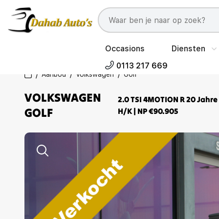
Occasions
Diensten
0113 217 669
Aanbod
Volkswagen
Golf
VOLKSWAGEN
2.0 TSI 4MOTION R 20 Jahre 
GOLF
H/K | NP €90.905