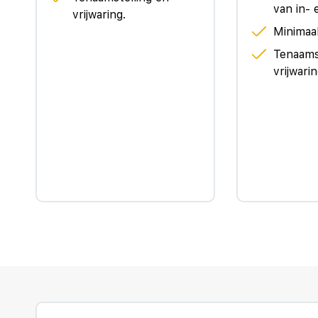
van in- 
vrijwaring.
Als bestuurder van deze Volkswagen bent u nooit al
Minimaal
hulpmiddelen die samen met u de weg in de gaten houd
Tenaams
remmen of bij te sturen. U rijdt ook veiliger omdat
vrijwarin
lezen. De belangrijkste borden worden op uw instru
Veiligheid voor alles, ook als u rij- en routeinformati
gegevens op de vooruit en u kunt gewoon voor u blij
gevaar van een botsing met een voorligger significa
ritten veilig op pad. Het systeem geeft een waarschuw
rijden-stilstaan. Niks is irritanter en vermoeiender 
oplossing voor: de file assistent, die met radarmeti
als die stopt. Het Lane-keeping systeem let constan
over de lijnen van de rijstrook gaat.
Natuurlijk wordt deze auto geleverd met Bovag Gara
afspraak voor een proefrit!