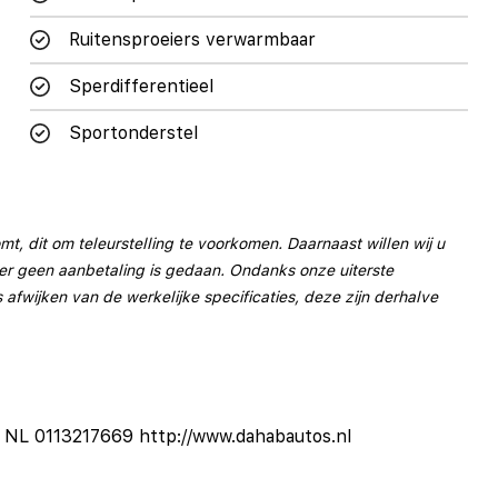
Ruitensproeiers verwarmbaar
Sperdifferentieel
Sportonderstel
Lederen stuurwiel
t, dit om teleurstelling te voorkomen. Daarnaast willen wij u
 er geen aanbetaling is gedaan. Ondanks onze uiterste
Lendesteunen (verstelbaar)
afwijken van de werkelijke specificaties, deze zijn derhalve
Passagiersstoel in hoogte verstelbaar
Regensensor
Sportstoelen
Sportstuur