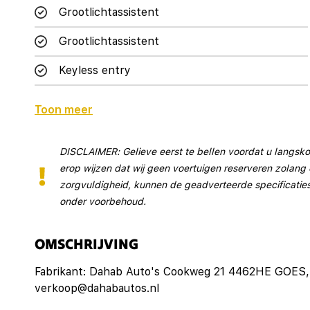
Grootlichtassistent
Grootlichtassistent
Keyless entry
Toon meer
Interieur
Achterbank in delen neerklapbaar
DISCLAIMER: Gelieve eerst te bellen voordat u langskom
erop wijzen dat wij geen voertuigen reserveren zolang
Airco separaat achter
zorgvuldigheid, kunnen de geadverteerde specificaties 
Armsteun achter
onder voorbehoud.
Armsteun voor
OMSCHRIJVING
Bestuurdersstoel in hoogte verstelbaar
Fabrikant: Dahab Auto's Cookweg 21 4462HE GOES, NL 0113217669 http://www.dahabautos.nl
Binnenspiegel automatisch dimmend
verkoop@dahabautos.nl